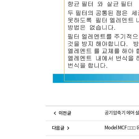
공기압축기 에어 살
이전글
Model MCF □□
다음글