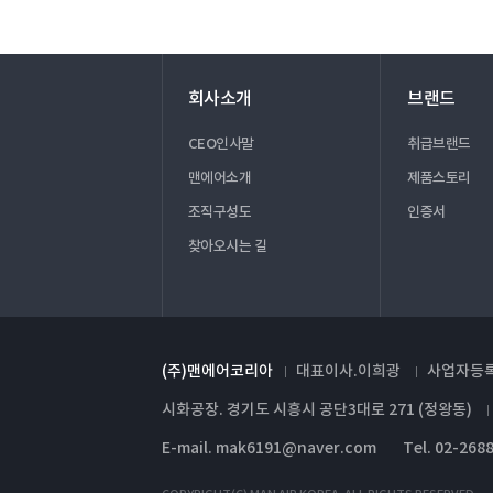
회사소개
브랜드
CEO인사말
취급브랜드
맨에어소개
제품스토리
조직구성도
인증서
찾아오시는 길
(주)맨에어코리아
대표이사.이희광
사업자등록번
시화공장. 경기도 시흥시 공단3대로 271 (정왕동)
E-mail. mak6191@naver.com
Tel. 02-268