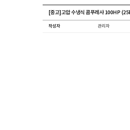
[중고]고압 수냉식 콤푸레샤 100HP (25
작성자
관리자